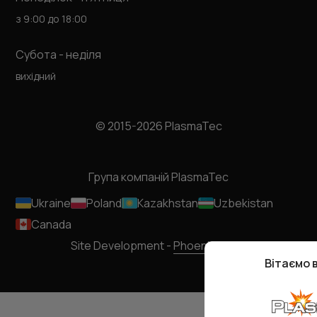
з 9:00 до 18:00
Субота - неділя
вихідний
© 2015-2026 PlasmaTec
Група компаній PlasmaTec
Ukraine
Poland
Kazakhstan
Uzbekistan
Canada
Site Development -
Phoenixmedia
Вітаємо 