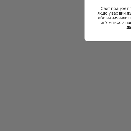
Сайт працює в 
якщо у вас виник
або ви виявили п
зв'яжіться з н
да