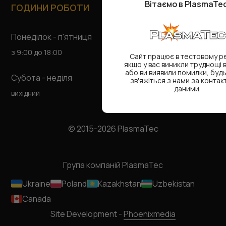
Вітаємо в PlasmaTec
ГОДИНИ РОБОТИ
Понеділок - п'ятниця
з 9:00 до 18:00
Сайт працює в тестовому р
якщо у вас виникли труднощі 
або ви виявили помилки, будь
Субота - неділя
зв'яжіться з нами за конта
даними.
вихідний
© 2015-2026 PlasmaTec
Група компаній PlasmaTec
Ukraine
Poland
Kazakhstan
Uzbekistan
Canada
Site Development -
Phoenixmedia