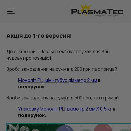
Акція до 1-го вересня!
До дня знань, "ПлазмаТек" підготував для Вас
чудову пропозицію!
Зроби замовлення на суму від 200 грн та отримай
Моноліт РЦ міні-тубус діаметр 2 мм
в
подарунок.
Зроби замовлення на суму від 500 грн, та отримай
Упаковку Моноліт РЦ діаметр 2 мм Х 0,5 кг
в
подарунок.