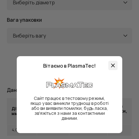
Виберіть діаметр
Вага упаковки
Виберіть вагу
Вітаємо в PlasmaTec!
Дані упаковки
Сайт працює в тестовому режимі,
якщо у вас виникли труднощі в роботі
Кількість
Вага
або ви виявили помилки, будь ласка,
Діаметр,
Довжина,
електродів
пачки,
зв'яжіться з нами за контактними
мм
мм
в упаковці,
кг
даними.
шт.
4,0
350
19 – 20
1,0