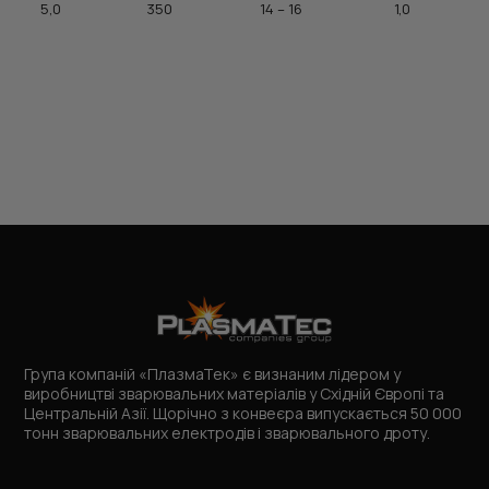
5,0
350
14 – 16
1,0
Група компаній «ПлазмаТек» є визнаним лідером у
виробництві зварювальних матеріалів у Східній Європі та
Центральній Азії. Щорічно з конвеєра випускається 50 000
тонн зварювальних електродів і зварювального дроту.