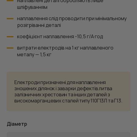
наплавлені деталі обробляють лише
шліфуванням
наплавлення слід проводити при мінімальному
розігріванні деталі
коефіцієнт наплавлення -10,5 г/А·год
витрати електродів на 1 кг наплавленого
металу — 1,5 кг
Електроди призначені для наплавлення
зношених ділянок і заварки дефектів литва
залізничних хрестовин та інших деталей з
високомарганцевих сталей типу 110Г13Л та Г13.
Діаметр